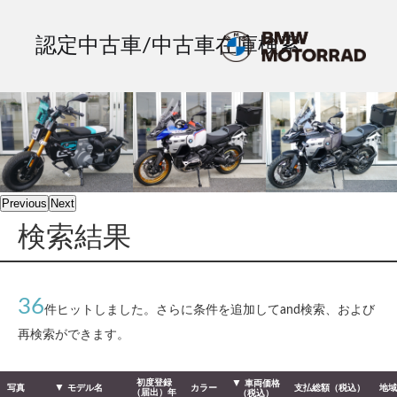
認定中古車/中古車在庫検索
Previous
Next
検索結果
36
件ヒットしました。さらに条件を追加してand検索、および
再検索ができます。
初度登録
車両価格
写真
モデル名
カラー
支払総額（税込）
地域
（届出）年
（税込）