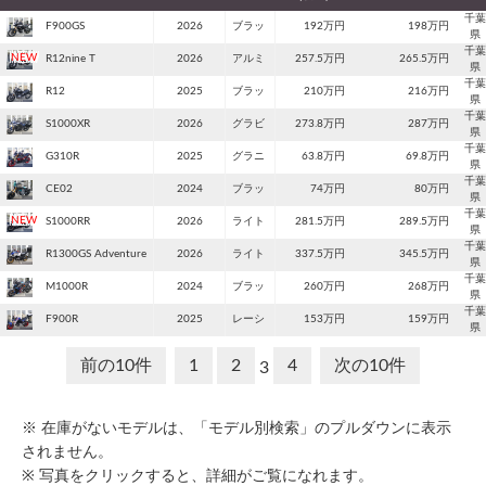
千葉
F900GS
2026
ブラッ
192万円
198万円
県
千葉
R12nine T
2026
アルミ
257.5万円
265.5万円
県
千葉
R12
2025
ブラッ
210万円
216万円
県
千葉
S1000XR
2026
グラビ
273.8万円
287万円
県
千葉
G310R
2025
グラニ
63.8万円
69.8万円
県
千葉
CE02
2024
ブラッ
74万円
80万円
県
千葉
S1000RR
2026
ライト
281.5万円
289.5万円
県
千葉
R1300GS Adventure
2026
ライト
337.5万円
345.5万円
県
千葉
M1000R
2024
ブラッ
260万円
268万円
県
千葉
F900R
2025
レーシ
153万円
159万円
県
前の10件
1
2
4
次の10件
3
※ 在庫がないモデルは、「モデル別検索」のプルダウンに表示
されません。
※ 写真をクリックすると、詳細がご覧になれます。