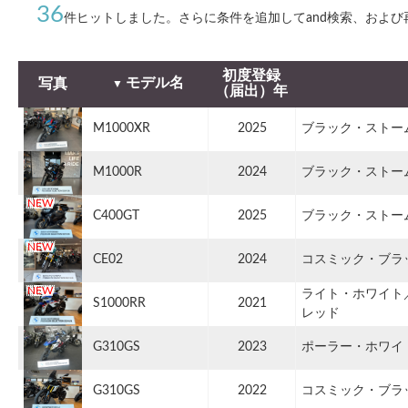
36
件ヒットしました。さらに条件を追加してand検索、および
初度登録
モデル名
写真
（届出）年
M1000XR
2025
ブラック・ストー
M1000R
2024
ブラック・ストー
C400GT
2025
ブラック・ストー
CE02
2024
コスミック・ブラ
ライト・ホワイト
S1000RR
2021
レッド
G310GS
2023
ポーラー・ホワイ
G310GS
2022
コスミック・ブラ