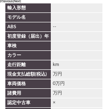
Previous
Next
輸入形態
モデル名
--
ABS
初度登録（届出）年
車検
カラー
km
走行距離
万円
現金支払総額(税込)
0万円
車両価格
万円
諸費用
×
認定中古車