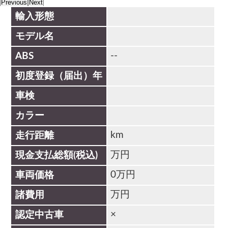
Previous
Next
輸入形態
モデル名
--
ABS
初度登録（届出）年
車検
カラー
km
走行距離
万円
現金支払総額(税込)
0万円
車両価格
万円
諸費用
×
認定中古車