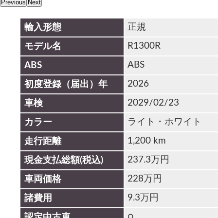
Previous
Next
正規
輸入形態
R1300R
モデル名
ABS
ABS
2026
初度登録（届出）年
2029/02/23
車検
ライト・ホワイト
カラー
1,200 km
走行距離
237.3万円
現金支払総額(税込)
228万円
車両価格
9.3万円
諸費用
○
認定中古車