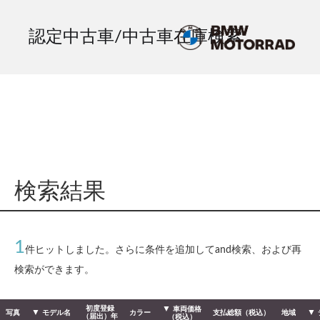
認定中古車/中古車在庫検索
検索結果
1
件ヒットしました。さらに条件を追加してand検索、および再
検索ができます。
初度登録
車両価格
写真
モデル名
カラー
支払総額（税込）
地域
（届出）年
（税込）