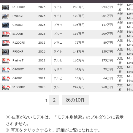
大阪
Mot
S1000XR
2026
ライト
283万円
294万円
府
Mit
大阪
Mot
F900GS
2026
ライト
190万円
201万円
府
Mit
大阪
Mot
C400GT
2026
ブラッ
106万円
117万円
府
Mit
大阪
Mot
S1000R
2026
ブルー
198万円
209万円
府
Mit
大阪
Mot
R1200RS
2015
グラニ
75万円
89万円
府
Mit
大阪
Mot
F900XR
2026
ライト
148万円
159万円
府
Mit
大阪
Mot
R nine T
2021
アルミ
160万円
175万円
府
Mit
大阪
Mot
C400GT
2022
カリス
68万円
79万円
府
Mit
大阪
Mot
C400X
2021
アルピ
53万円
64万円
府
Mit
大阪
Mot
S1000RR
2025
ブルー
249万円
260万円
府
Mit
2
次の10件
1
※ 在庫がないモデルは、「モデル別検索」のプルダウンに表示
されません。
※ 写真をクリックすると、詳細がご覧になれます。