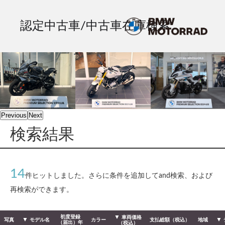
認定中古車/中古車在庫検索
Previous
Next
検索結果
14
件ヒットしました。さらに条件を追加してand検索、および
再検索ができます。
初度登録
車両価格
写真
モデル名
カラー
支払総額（税込）
地域
（届出）年
（税込）