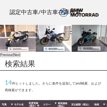
認定中古車/中古車在庫検索
Previous
Next
検索結果
14
件ヒットしました。さらに条件を追加してand検索、および
再検索ができます。
初度登録
車両価格
写真
モデル名
カラー
支払総額（税込）
地域
（届出）年
（税込）