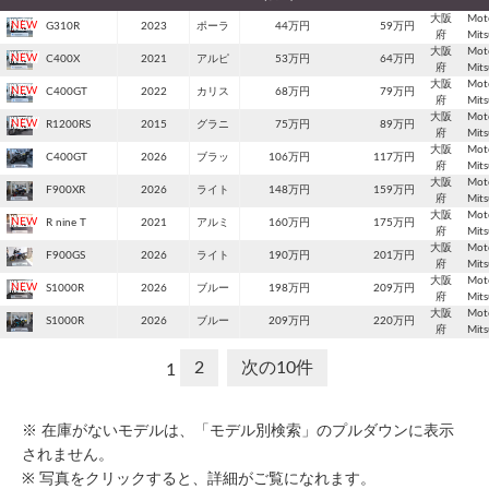
大阪
Mot
G310R
2023
ポーラ
44万円
59万円
府
Mit
大阪
Mot
C400X
2021
アルピ
53万円
64万円
府
Mit
大阪
Mot
C400GT
2022
カリス
68万円
79万円
府
Mit
大阪
Mot
R1200RS
2015
グラニ
75万円
89万円
府
Mit
大阪
Mot
C400GT
2026
ブラッ
106万円
117万円
府
Mit
大阪
Mot
F900XR
2026
ライト
148万円
159万円
府
Mit
大阪
Mot
R nine T
2021
アルミ
160万円
175万円
府
Mit
大阪
Mot
F900GS
2026
ライト
190万円
201万円
府
Mit
大阪
Mot
S1000R
2026
ブルー
198万円
209万円
府
Mit
大阪
Mot
S1000R
2026
ブルー
209万円
220万円
府
Mit
2
次の10件
1
※ 在庫がないモデルは、「モデル別検索」のプルダウンに表示
されません。
※ 写真をクリックすると、詳細がご覧になれます。